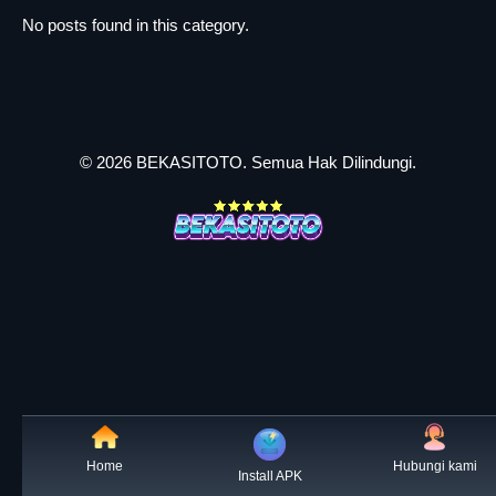
No posts found in this category.
© 2026
BEKASITOTO
. Semua Hak Dilindungi.
Home
Hubungi kami
Install APK