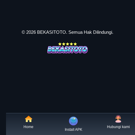
© 2026
BEKASITOTO
. Semua Hak Dilindungi.
Home
Hubungi kami
Install APK