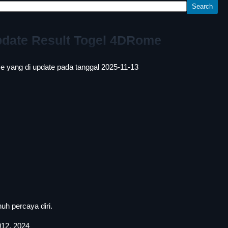
Search
ate Result Togel 4DRome
ang di update pada tanggal 2025-11-13
uh percaya diri.
012, 2024