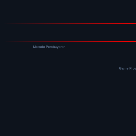
Metode Pembayaran
Game Prov