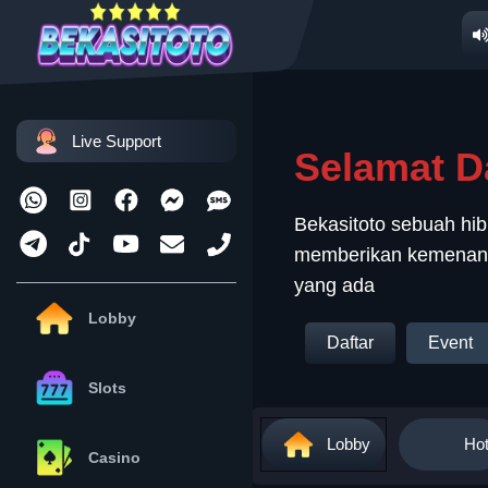
Pemberitahuan : Situ
Live Support
Selamat D
Bekasitoto sebuah hi
memberikan kemenan
yang ada
Lobby
Daftar
Event
Slots
Lobby
Ho
Casino