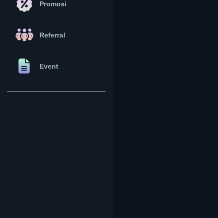
Promosi
Referral
Event