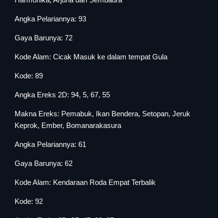
Angka Pelariannya: 93
Gaya Barunya: 72
Kode Alam: Cicak Masuk ke dalam tempat Gula
Kode: 89
Angka Ereks 2D: 94, 5, 67, 55
Makna Ereks: Pemabuk, Ikan Bendera, Setopan, Jeruk
Keprok, Ember, Bomanarakasura
Angka Pelariannya: 61
Gaya Barunya: 62
Kode Alam: Kendaraan Roda Empat Terbalik
Kode: 92