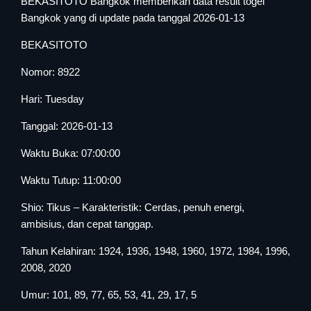
BEKASITOTO Bangkok memberikan data result togel
Bangkok yang di update pada tanggal 2026-01-13
BEKASITOTO
Nomor: 8922
Hari: Tuesday
Tanggal: 2026-01-13
Waktu Buka: 07:00:00
Waktu Tutup: 11:00:00
Shio: Tikus – Karakteristik: Cerdas, penuh energi,
ambisius, dan cepat tanggap.
Tahun Kelahiran: 1924, 1936, 1948, 1960, 1972, 1984, 1996,
2008, 2020
Umur: 101, 89, 77, 65, 53, 41, 29, 17, 5