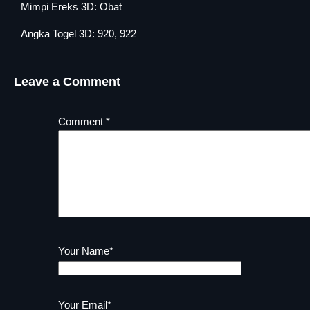
Mimpi Ereks 3D: Obat
Angka Togel 3D: 920, 922
Leave a Comment
Comment
*
Your Name
*
Your Email
*