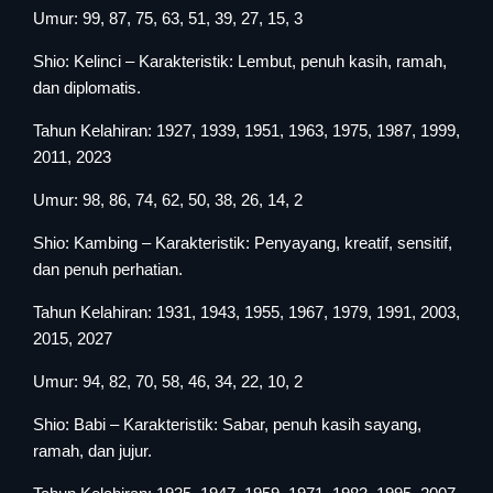
Umur: 99, 87, 75, 63, 51, 39, 27, 15, 3
Shio: Kelinci – Karakteristik: Lembut, penuh kasih, ramah,
dan diplomatis.
Tahun Kelahiran: 1927, 1939, 1951, 1963, 1975, 1987, 1999,
2011, 2023
Umur: 98, 86, 74, 62, 50, 38, 26, 14, 2
Shio: Kambing – Karakteristik: Penyayang, kreatif, sensitif,
dan penuh perhatian.
Tahun Kelahiran: 1931, 1943, 1955, 1967, 1979, 1991, 2003,
2015, 2027
Umur: 94, 82, 70, 58, 46, 34, 22, 10, 2
Shio: Babi – Karakteristik: Sabar, penuh kasih sayang,
ramah, dan jujur.