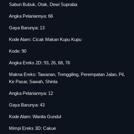
Sabun Bubuk, Otak, Dewi Supraba
Angka Pelariannya: 66
Gaya Barunya: 13
Kode Alam: Cicak Makan Kupu Kupu
Kode: 90
Angka Ereks 2D: 93, 26, 68, 76
Makna Ereks: Tawanan, Trenggiling, Perempatan Jalan, Pil,
Ke Pasar, Sawah, Shinta
Angka Pelariannya: 12
Gaya Barunya: 43
Kode Alam: Wanita Gundul
Mimpi Ereks 3D: Cakue