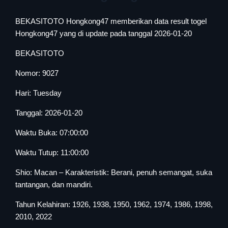
BEKASITOTO Hongkong47 memberikan data result togel
Hongkong47 yang di update pada tanggal 2026-01-20
BEKASITOTO
Nomor: 9027
Hari: Tuesday
Tanggal: 2026-01-20
Waktu Buka: 07:00:00
Waktu Tutup: 11:00:00
Shio: Macan – Karakteristik: Berani, penuh semangat, suka
tantangan, dan mandiri.
Tahun Kelahiran: 1926, 1938, 1950, 1962, 1974, 1986, 1998,
2010, 2022