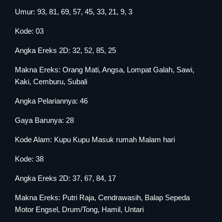
Umur: 93, 81, 69, 57, 45, 33, 21, 9, 3
Kode: 03
Angka Ereks 2D: 32, 52, 85, 25
Makna Ereks: Orang Mati, Angsa, Lompat Galah, Sawi,
Kaki, Cemburu, Subali
Angka Pelariannya: 46
Gaya Barunya: 28
Kode Alam: Kupu Kupu Masuk rumah Malam hari
Kode: 38
Angka Ereks 2D: 37, 67, 84, 17
Makna Ereks: Putri Raja, Cendrawasih, Balap Sepeda
Motor Engsel, Drum/Tong, Hamil, Untari