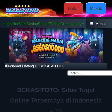
Daftar
Masuk
☰
Lobby
Hot
Slots
Casino
Sports
Fishing
Crash
Lottery
Ayam
Poker
Menu
Esport
Selamat Datang Di BEKASITOTO
Search
for:
BEKASITOTO: Situs Togel
Online Terpercaya di Indonesia
– 25