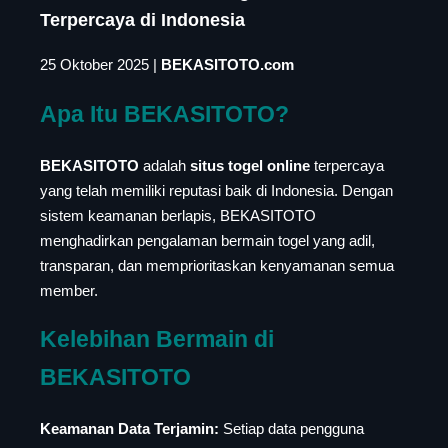
Terpercaya di Indonesia
25 Oktober 2025
|
BEKASITOTO.com
Apa Itu BEKASITOTO?
BEKASITOTO
adalah
situs togel online
terpercaya
yang telah memiliki reputasi baik di Indonesia. Dengan
sistem keamanan berlapis, BEKASITOTO
menghadirkan pengalaman bermain togel yang adil,
transparan, dan memprioritaskan kenyamanan semua
member.
Kelebihan Bermain di
BEKASITOTO
Keamanan Data Terjamin:
Setiap data pengguna