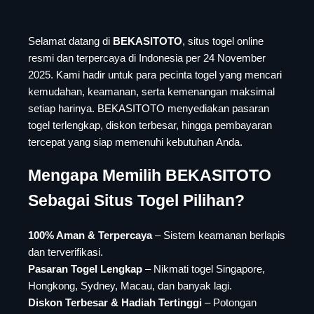
Selamat datang di
BEKASITOTO
, situs togel online
resmi dan terpercaya di Indonesia per 24 November
2025. Kami hadir untuk para pecinta togel yang mencari
kemudahan, keamanan, serta kemenangan maksimal
setiap harinya. BEKASITOTO menyediakan pasaran
togel terlengkap, diskon terbesar, hingga pembayaran
tercepat yang siap memenuhi kebutuhan Anda.
Mengapa Memilih BEKASITOTO
Sebagai Situs Togel Pilihan?
100% Aman & Terpercaya
– Sistem keamanan berlapis
dan terverifikasi.
Pasaran Togel Lengkap
– Nikmati togel Singapore,
Hongkong, Sydney, Macau, dan banyak lagi.
Diskon Terbesar & Hadiah Tertinggi
– Potongan