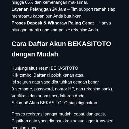
hingga 66% dan kemenangan maksimal.
Layanan Pelanggan 24 Jam
– Tim support ramah siap
membantu kapan pun Anda butuhkan.
Proses Deposit & Withdraw Paling Cepat
– Hanya
hitungan menit uang sampai ke rekening Anda.
Cara Daftar Akun BEKASITOTO
dengan Mudah
Kunjungi situs resmi
BEKASITOTO
.
Klik tombol
Daftar
di pojok kanan atas.
Isi seluruh data yang dibutuhkan dengan benar
(username, password, nomor HP, dan rekening bank).
Verifikasi dan submit pendaftaran Anda.
Selamat! Akun BEKASITOTO siap digunakan.
Proses registrasi sangat mudah, cepat, dan gratis.
Pastikan data yang dimasukkan sesuai agar transaksi
berjalan lancar.