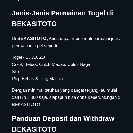
Jenis-Jenis Permainan Togel di
BEKASITOTO
Di
BEKASITOTO
, Anda dapat menikmati berbagai jenis
permainan togel seperti:
Togel 4D, 3D, 2D
Colok Bebas, Colok Macao, Colok Naga
Shio
Plug Bebas & Plug Macao
Dengan minimal taruhan yang sangat terjangkau mulai
dari Rp 1.000 saja, siapapun bisa coba keberuntungan di
BEKASITOTO.
Panduan Deposit dan Withdraw
BEKASITOTO