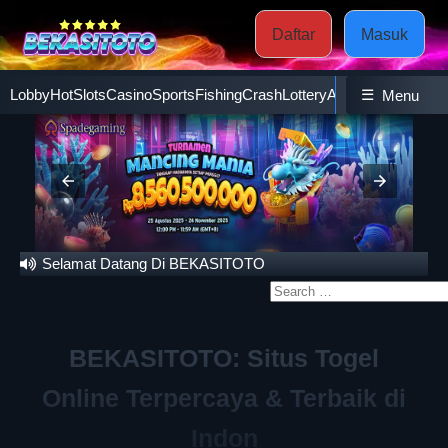
Daftar
Masuk
Lobby
Hot
Slots
Casino
Sports
Fishing
Crash
Lottery
Ayam
☰
Poker
Esport
Menu
Selamat Datang Di BEKASITOTO
Search
for:
BEKASITOTO: Situs Togel
Online Terpercaya & Terbaik di
Indon