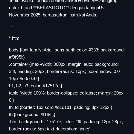
Tentu! Berikut adalah contoh artikel HTML SEO lengkap
untuk brand **BEKASITOTO** dengan tanggal 5
November 2025, berdasarkan instruksi Anda.
—
“`html
body {font-family: Arial, sans-serif; color: #333; background:
#f9f9f9;}
.container {max-width: 900px; margin: auto; background:
#fff; padding: 30px; border-radius: 10px; box-shadow: 0 0
10px #e0e0e0;}
h1, h2, h3 {color: #17517e;}
table {width: 100%; border-collapse: collapse; margin: 20px
0;}
th, td {border: 1px solid #d1d1d1; padding: 8px 12px;}
th {background: #f1f8ff;}
.btn {background: #17517e; color: #fff; padding: 12px 28px;
border-radius: 5px; text-decoration: none;}