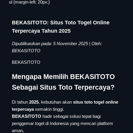
ul {margin-left: 20px;}
BEKASITOTO: Situs Toto Togel Online
Terpercaya Tahun 2025
Dipublikasikan pada: 5 November 2025 | Oleh:
BEKASITOTO
BEKASITOTO
Mengapa Memilih BEKASITOTO
Sebagai Situs Toto Terpercaya?
Di tahun
2025
, kebutuhan akan
situs toto togel online
terpercaya
semakin tinggi.
BEKASITOTO
hadir sebagai solusi tepat bagi
penggemar togel di Indonesia yang mencari platform
aman,