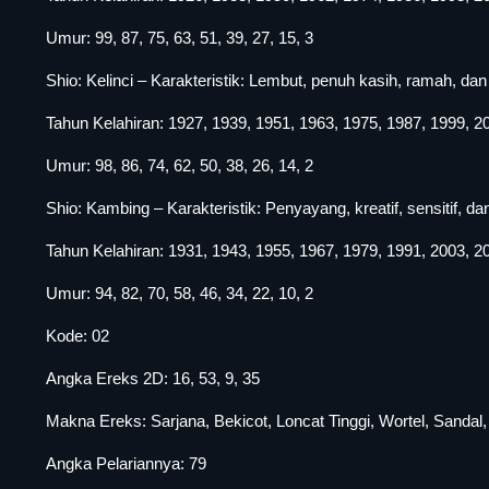
Umur: 99, 87, 75, 63, 51, 39, 27, 15, 3
Shio: Kelinci – Karakteristik: Lembut, penuh kasih, ramah, dan
Tahun Kelahiran: 1927, 1939, 1951, 1963, 1975, 1987, 1999, 2
Umur: 98, 86, 74, 62, 50, 38, 26, 14, 2
Shio: Kambing – Karakteristik: Penyayang, kreatif, sensitif, da
Tahun Kelahiran: 1931, 1943, 1955, 1967, 1979, 1991, 2003, 2
Umur: 94, 82, 70, 58, 46, 34, 22, 10, 2
Kode: 02
Angka Ereks 2D: 16, 53, 9, 35
Makna Ereks: Sarjana, Bekicot, Loncat Tinggi, Wortel, Sandal
Angka Pelariannya: 79