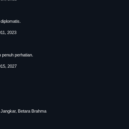
 diplomatis.
011, 2023
n penuh perhatian.
015, 2027
, Jangkar, Betara Brahma