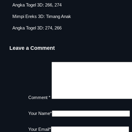
Angka Togel 3D: 266, 274
Mimpi Ereks 3D: Timang Anak
Angka Togel 3D: 274, 266
Leave a Comment
Comment
*
Your Name
*
Your Email
*