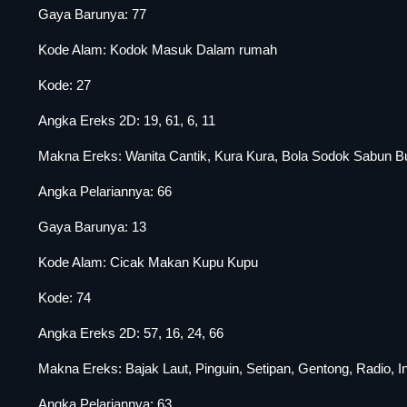
Gaya Barunya: 77
Kode Alam: Kodok Masuk Dalam rumah
Kode: 27
Angka Ereks 2D: 19, 61, 6, 11
Makna Ereks: Wanita Cantik, Kura Kura, Bola Sodok Sabun B
Angka Pelariannya: 66
Gaya Barunya: 13
Kode Alam: Cicak Makan Kupu Kupu
Kode: 74
Angka Ereks 2D: 57, 16, 24, 66
Makna Ereks: Bajak Laut, Pinguin, Setipan, Gentong, Radio, In
Angka Pelariannya: 63