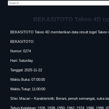
Search
for:
BEKASITOTO Takeo 4D upd
BEKASITOTO Takeo 4D memberikan data result togel Takeo 4
BEKASITOTO
Nomor: 0274
Hari: Saturday
Tanggal: 2025-11-22
Waktu Buka: 07:00:00
Waktu Tutup: 11:00:00
Shio: Macan – Karakteristik: Berani, penuh semangat, suka ta
Tahun Kelahiran: 1926, 1938, 1950, 1962, 1974, 1986, 1998, 2